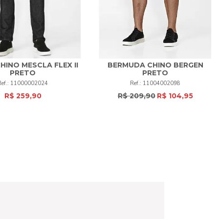
HINO MESCLA FLEX II
BERMUDA CHINO BERGEN
42
44
46
48
PRETO
PRETO
38
44
46
48
50
+
11000002024
11004002098
50
52
+
R$ 259,90
R$ 209,90
R$ 104,95
COMPRAR
COMPRAR