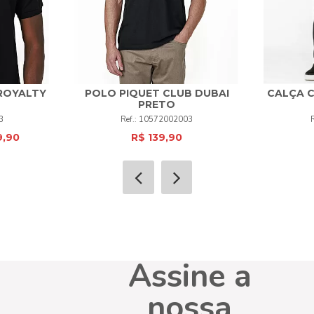
 ROYALTY
POLO PIQUET CLUB DUBAI
CALÇA C
38
40
PRETO
+
P
M
G
GG
XG
+
3
10572002003
9,90
R$ 139,90
COMPRAR
Assine a
nossa