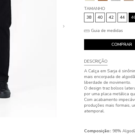
TAMANHO
38
40
42
44
4
Guia de medidas
COMPRAR
DESCRIÇÃO
A Calça em Sarja é sinônim
mais encorpada de algodão
liberdade de movimento.
O design traz bolsos later
por uma placa metálica que
Com acabamento impecável
produções mais formais, u
atemporal.
Composição:
: 98% Algod