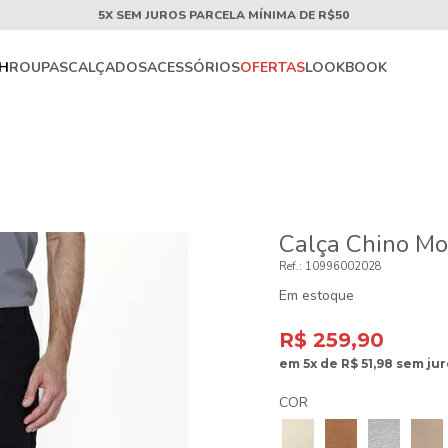
5X SEM JUROS PARCELA MÍNIMA DE R$50
CH
ROUPAS
CALÇADOS
ACESSÓRIOS
OFERTAS
LOOKBOOK
Calça Chino M
10996002028
Em estoque
R$ 259,90
em
5x
de
R$ 51,98
sem jur
COR