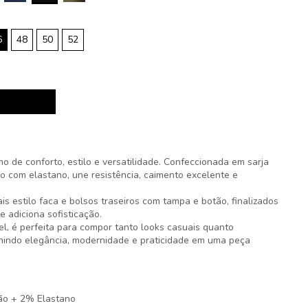
6
48
50
52
o de conforto, estilo e versatilidade. Confeccionada em sarja
 com elastano, une resistência, caimento excelente e
ais estilo faca e bolsos traseiros com tampa e botão, finalizados
 adiciona sofisticação.
, é perfeita para compor tanto looks casuais quanto
nindo elegância, modernidade e praticidade em uma peça
ão + 2% Elastano