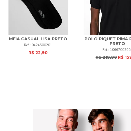
MEIA CASUAL LISA PRETO
POLO PIQUET PIMA
PRETO
0424500201
UNI
+
P
M
G
GG
1066700200
R$ 22,90
R$ 219,90
R$ 15
COMPRAR
COMPRAR