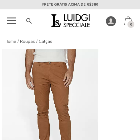
5X SEM JUROS PARCELA MÍNIMA DE R$50
0
Home
/
Roupas
/
Calças