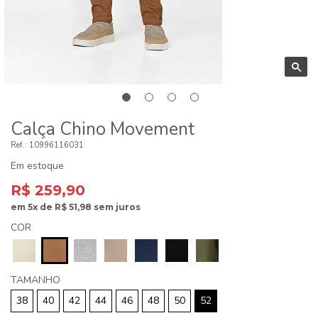
Calça Chino Movement
10996116031
Em estoque
R$ 259,90
em
5x
de
R$ 51,98
sem juros
COR
TAMANHO
38
40
42
44
46
48
50
52