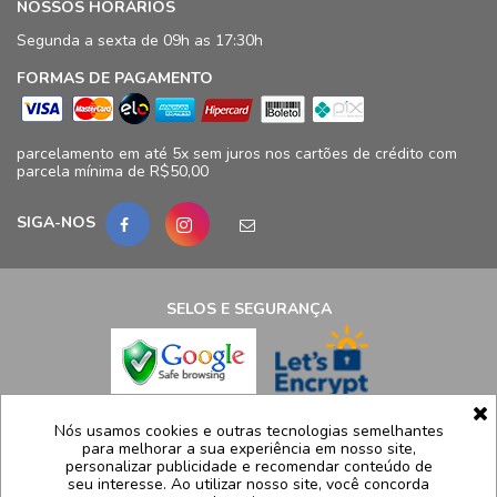
NOSSOS HORÁRIOS
Segunda a sexta de 09h as 17:30h
FORMAS DE PAGAMENTO
parcelamento em até 5x sem juros nos cartões de crédito com
parcela mínima de R$50,00
SIGA-NOS
SELOS E SEGURANÇA
LCB Confecções Eireli | CNPJ: 19.316.833/0009-41
Nós usamos cookies e outras tecnologias semelhantes
para melhorar a sua experiência em nosso site,
Avenida Ayrton Senna, 5.500, Bloco 11, loja 124/125 - Barra da
personalizar publicidade e recomendar conteúdo de
Tijuca - Rio de Janeiro - RJ – CEP 22775005
seu interesse. Ao utilizar nosso site, você concorda