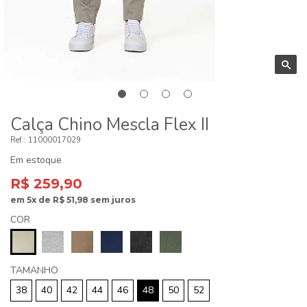
Calça Chino Mescla Flex II
11000017029
Em estoque
R$ 259,90
em
5x
de
R$ 51,98
sem juros
COR
TAMANHO
38
40
42
44
46
48
50
52