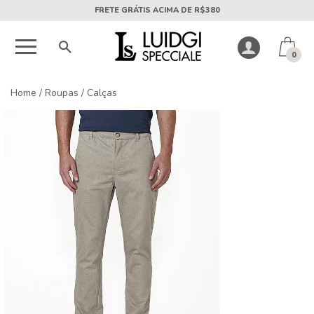
5X SEM JUROS PARCELA MÍNIMA DE R$50
0
Home
/
Roupas
/
Calças