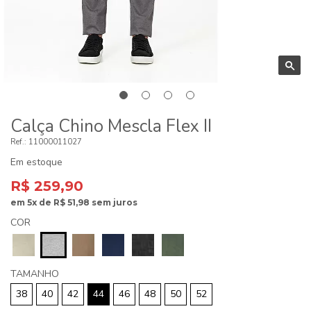
Calça Chino Mescla Flex II
11000011027
Em estoque
R$ 259,90
em
5x
de
R$ 51,98
sem juros
COR
TAMANHO
38
40
42
44
46
48
50
52