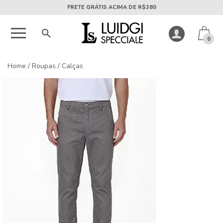
5X SEM JUROS PARCELA MÍNIMA DE R$50
0
Home
/
Roupas
/
Calças