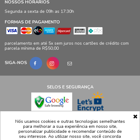
NOSSOS HORÁRIOS
Segunda a sexta de 09h as 17:30h
FORMAS DE PAGAMENTO
parcelamento em até 5x sem juros nos cartões de crédito com
parcela mínima de R$50,00
SIGA-NOS
SELOS E SEGURANÇA
LCB Confecções Eireli | CNPJ: 19.316.833/0009-41
Nós usamos cookies e outras tecnologias semelhantes
para melhorar a sua experiência em nosso site,
Avenida Ayrton Senna, 5.500, Bloco 11, loja 124/125 - Barra da
personalizar publicidade e recomendar conteúdo de
Tijuca - Rio de Janeiro - RJ – CEP 22775005
seu interesse. Ao utilizar nosso site, você concorda