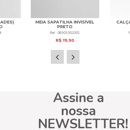
DADES)
MEIA SAPATILHA INVISÍVEL
CALÇA
O
PRETO
+
UNI
+
4
4
08901002001
R$ 19,90
COMPRAR
Assine a
nossa
NEWSLETTER!