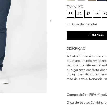
TAMANHO
38
40
42
44
4
Guia de medidas
COMPRAR
DESCRIÇÃO
A Calça Chino é confeccio
elastano, unindo resistênci
Seu grande diferencial es
que garante conforto abso
design versátil e contemp
mão de estilo, tornando-
Composição:
: 58% Algod
Dica de estilo:
Combine co