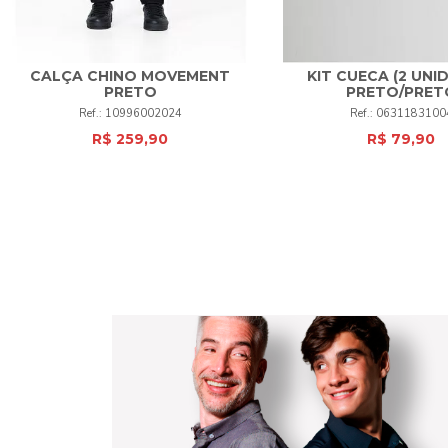
CALÇA CHINO MOVEMENT
KIT CUECA (2 UNI
38
40
42
44
46
48
PRETO
PRETO/PRET
M
G
EG
10996002024
0631183100
50
52
+
R$ 259,90
R$ 79,90
COMPRAR
COMPRAR