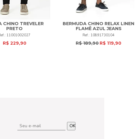
 CHINO TREVELER
BERMUDA CHINO RELAX LINEN
PRETO
FLAMÊ AZUL JEANS
4
50
52
+
44
48
50
52
+
11001002027
10891730104
R$ 229,90
R$ 189,90
R$ 119,90
COMPRAR
COMPRAR
OK