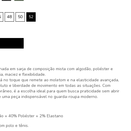
6
48
50
52
nada em sarja de composição mista com algodão, poliéster e
a, maciez e flexibilidade.
tá no toque que remete ao moletom e na elasticidade avançada,
luto e liberdade de movimento em todas as situações. Com
orâneo, é a escolha ideal para quem busca praticidade sem abrir
se uma peça indispensável no guarda-roupa moderno.
ão + 40% Poliéster + 2% Elastano
m polo e tênis.