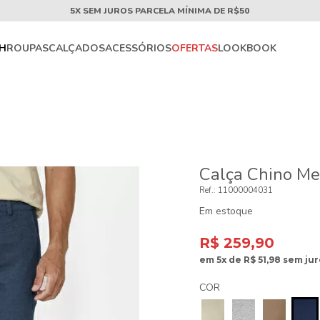
5X SEM JUROS PARCELA MÍNIMA DE R$50
CH
ROUPAS
CALÇADOS
ACESSÓRIOS
OFERTAS
LOOKBOOK
Calça Chino Mes
11000004031
Em estoque
R$ 259,90
em
5x
de
R$ 51,98
sem jur
COR