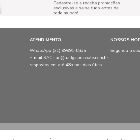
Cadastre-se e receba promoções
exclusivas e saiba tudo antes de
todo mundo!
ATENDIMENTO
NOSSOS HO
WhatsApp (21) 99991-8835
Segunda a sex
E-mail SAC sac@luidgispecciale.com.br
respostas em até 48h nos dias úteis
LCB Confecções Eireli | CNPJ: 19.3