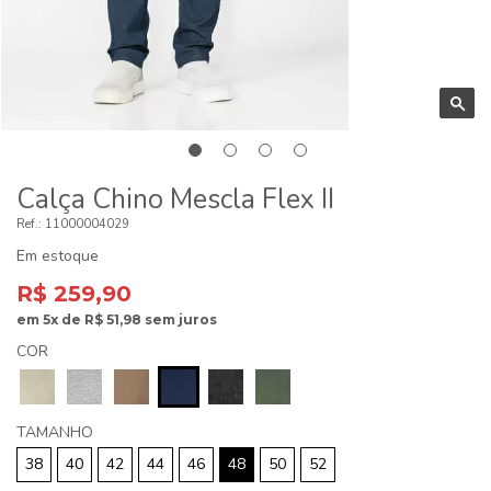
Calça Chino Mescla Flex II
11000004029
Em estoque
R$ 259,90
em
5x
de
R$ 51,98
sem juros
COR
TAMANHO
38
40
42
44
46
48
50
52