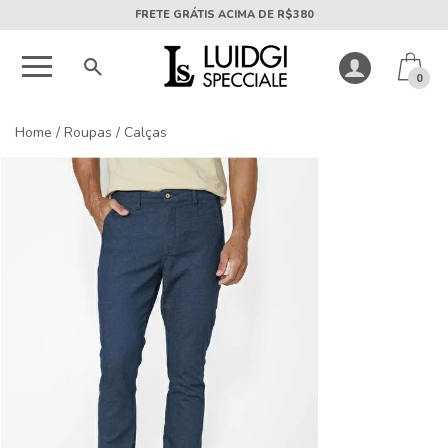
5X SEM JUROS PARCELA MÍNIMA DE R$50
0
Home
/
Roupas
/
Calças