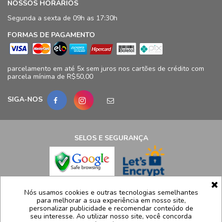
NOSSOS HORÁRIOS
Segunda a sexta de 09h as 17:30h
FORMAS DE PAGAMENTO
parcelamento em até 5x sem juros nos cartões de crédito com
parcela mínima de R$50,00
SIGA-NOS
SELOS E SEGURANÇA
LCB Confecções Eireli | CNPJ: 19.316.833/0009-41
Nós usamos cookies e outras tecnologias semelhantes
para melhorar a sua experiência em nosso site,
Avenida Ayrton Senna, 5.500, Bloco 11, loja 124/125 - Barra da
personalizar publicidade e recomendar conteúdo de
Tijuca - Rio de Janeiro - RJ – CEP 22775005
seu interesse. Ao utilizar nosso site, você concorda