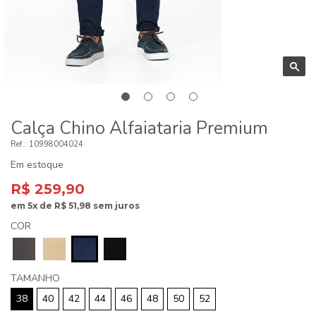
Calça Chino Alfaiataria Premium
10998004024
Em estoque
R$ 259,90
em
5x
de
R$ 51,98
sem juros
COR
TAMANHO
38
40
42
44
46
48
50
52