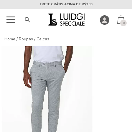
5X SEM JUROS PARCELA MÍNIMA DE R$50
0
Home
/
Roupas
/
Calças