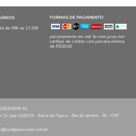
FORMAS DE PAGAMENTO
RÁRIOS
ta de 09h as 17:30h
parcelamento em até 5x sem juros nos
cartões de crédito com parcela mínima
de R$50,00
16.833/0009-41
11, loja 124/125 - Barra da Tijuca - Rio de Janeiro - RJ – CEP
c@luidgispecciale.com.br