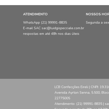
ATENDIMENTO
NOSSOS HO
WhatsApp (21) 99991-8835
Segunda a sex
E-mail SAC sac@luidgispecciale.com.br
respostas em até 48h nos dias úteis
LCB Confecções Eireli | CNPJ: 19.3
Avenida Ayrton Senna, 5.500, Bloco 
22775005
Atendimento: (21) 99991-8835 | sa