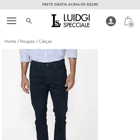
5X SEM JUROS PARCELA MÍNIMA DE R$50
0
Home
/
Roupas
/
Calças