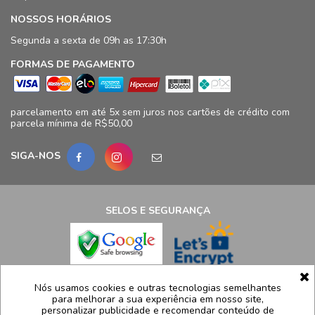
NOSSOS HORÁRIOS
Segunda a sexta de 09h as 17:30h
FORMAS DE PAGAMENTO
parcelamento em até 5x sem juros nos cartões de crédito com
parcela mínima de R$50,00
SIGA-NOS
SELOS E SEGURANÇA
LCB Confecções Eireli | CNPJ: 19.316.833/0009-41
Nós usamos cookies e outras tecnologias semelhantes
para melhorar a sua experiência em nosso site,
Avenida Ayrton Senna, 5.500, Bloco 11, loja 124/125 - Barra da
personalizar publicidade e recomendar conteúdo de