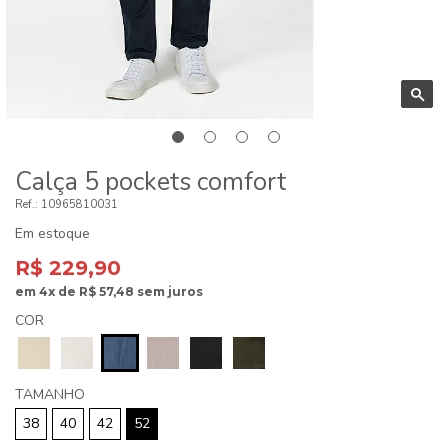
Calça 5 pockets comfort
10965810031
Em estoque
R$ 229,90
em
4x
de
R$ 57,48
sem juros
COR
TAMANHO
38
40
42
52