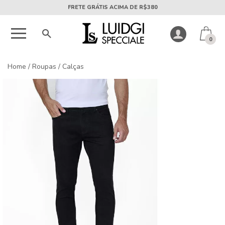
5X SEM JUROS PARCELA MÍNIMA DE R$50
0
Home
/
Roupas
/
Calças