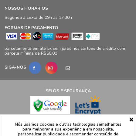
NOSSOS HORÁRIOS
Segunda a sexta de 09h as 17:30h
FORMAS DE PAGAMENTO
parcelamento em até 5x sem juros nos cartões de crédito com
parcela mínima de R$50,00
SIGA-NOS
SELOS E SEGURANÇA
LCB Confecções Eireli | CNPJ: 19.316.833/0009-41
Nós usamos cookies e outras tecnologias semelhantes
para melhorar a sua experiência em nosso site,
Avenida Ayrton Senna, 5.500, Bloco 11, loja 124/125 - Barra da
personalizar publicidade e recomendar conteúdo de