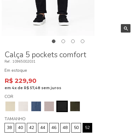
Calça 5 pockets comfort
10965002031
Em estoque
R$ 229,90
em
4x
de
R$ 57,48
sem juros
COR
TAMANHO
38
40
42
44
46
48
50
52