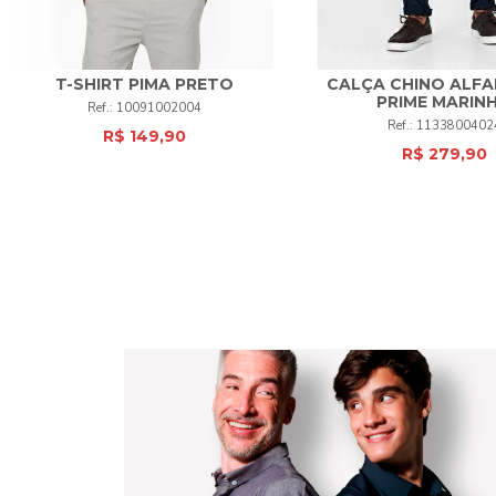
T-SHIRT PIMA PRETO
CALÇA CHINO ALFA
38
42
44
46
PRIME MARIN
10091002004
M
G
GG
XG
+
1133800402
52
+
R$ 149,90
R$ 279,90
COMPRAR
COMPRAR