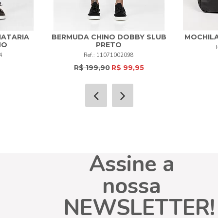
IATARIA
BERMUDA CHINO DOBBY SLUB
MOCHIL
48
50
HO
PRETO
38
50
+
4
11071002098
R$ 199,90
R$ 99,95
COMPRAR
Assine a
nossa
NEWSLETTER!