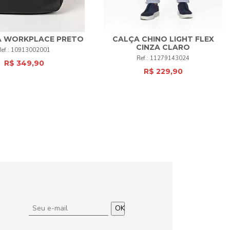
A WORKPLACE PRETO
CALÇA CHINO LIGHT FLEX
38
40
42
44
46
48
CINZA CLARO
10913002001
UNI
+
11279143024
50
52
+
R$ 349,90
R$ 229,90
COMPRAR
COMPRAR
OK