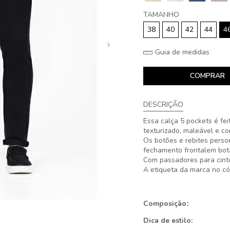
TAMANHO
38
40
42
44
4
Guia de medidas
COMPRAR
DESCRIÇÃO
Essa calça 5 pockets é fe
texturizado, maleável e c
Os botões e rebites perso
fechamento frontalem botã
Com passadores para cinto,
A etiqueta da marca no cós
Composição:
:
Dica de estilo: