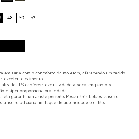
6
48
50
52
ita em sarja com o conmforto do moletom, oferecendo um tecido
om excelente caimento.
nalizados LS conferem exclusividade à peça, enquanto o
o e zíper proporciona praticidade.
 ela garante um ajuste perfeito. Possui três bolsos traseiros.
 traseiro adiciona um toque de autencidade e estilo.