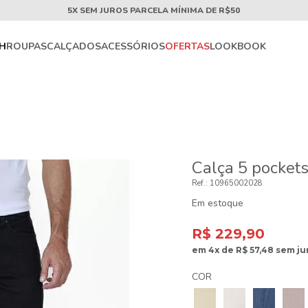
5X SEM JUROS PARCELA MÍNIMA DE R$50
CH
ROUPAS
CALÇADOS
ACESSÓRIOS
OFERTAS
LOOKBOOK
Calça 5 pockets
10965002028
Em estoque
R$ 229,90
em
4x
de
R$ 57,48
sem ju
COR