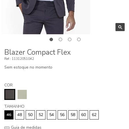
Blazer Compact Flex
11312051042
Sem estoque no momento
COR
TAMANHO
46
48
50
52
54
56
58
60
62
Guia de medidas