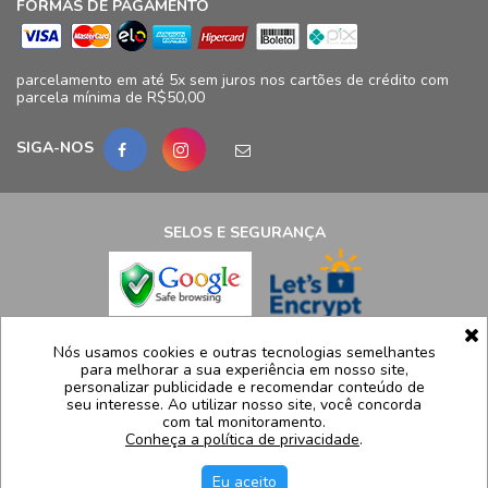
FORMAS DE PAGAMENTO
parcelamento em até 5x sem juros nos cartões de crédito com
parcela mínima de R$50,00
SIGA-NOS
SELOS E SEGURANÇA
LCB Confecções Eireli | CNPJ: 19.316.833/0009-41
Nós usamos cookies e outras tecnologias semelhantes
para melhorar a sua experiência em nosso site,
Avenida Ayrton Senna, 5.500, Bloco 11, loja 124/125 - Barra da
personalizar publicidade e recomendar conteúdo de
Tijuca - Rio de Janeiro - RJ – CEP 22775005
seu interesse. Ao utilizar nosso site, você concorda
com tal monitoramento.
Atendimento: (21) 99991-8835 | sac@luidgispecciale.com.br
Conheça a política de privacidade
.
Segunda a sexta de 09h as 17:30h
Eu aceito
H5 Web - Soluções em tecnologia da informação