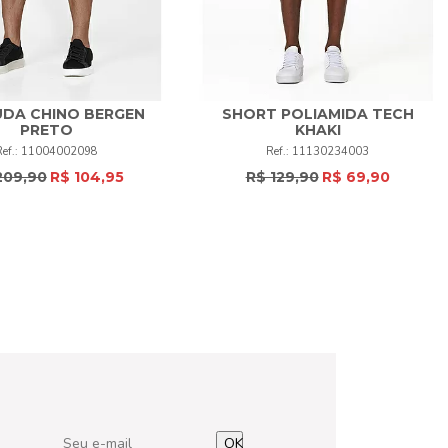
DA CHINO BERGEN
SHORT POLIAMIDA TECH
PRETO
KHAKI
4
46
48
50
+
P
M
G
GG
XG
+
11004002098
11130234003
209,90
R$ 104,95
R$ 129,90
R$ 69,90
COMPRAR
COMPRAR
OK