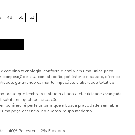
6
48
50
52
x combina tecnologia, conforto e estilo em uma única peça.
 composição mista com algodão, poliéster e elastano, oferece
ibilidade, garantindo caimento impecável e liberdade total de
 no toque que lembra o moletom aliado à elasticidade avançada,
bsoluto em qualquer situação.
temporâneo, é perfeita para quem busca praticidade sem abrir
se uma peça essencial no guarda-roupa moderno.
ão + 40% Poliéster + 2% Elastano