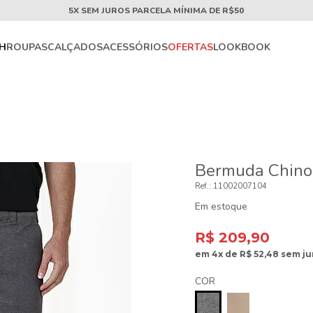
5X SEM JUROS PARCELA MÍNIMA DE R$50
CH
ROUPAS
CALÇADOS
ACESSÓRIOS
OFERTAS
LOOKBOOK
Bermuda Chino S
11002007104
Em estoque
R$ 209,90
em
4x
de
R$ 52,48
sem ju
COR