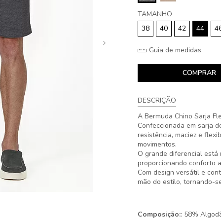
TAMANHO
38
40
42
44
4
Guia de medidas
COMPRAR
DESCRIÇÃO
A Bermuda Chino Sarja Fle
Confeccionada em sarja de
resistência, maciez e flex
movimentos.
O grande diferencial está
proporcionando conforto a
Com design versátil e con
mão do estilo, tornando-
Composição:
: 58% Algod