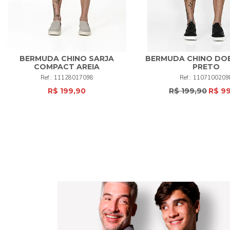
BERMUDA CHINO SARJA
BERMUDA CHINO DO
38
40
42
44
46
48
COMPACT AREIA
PRETO
38
50
+
11128017098
1107100209
50
52
+
R$ 199,90
R$ 199,90
R$ 9
COMPRAR
COMPRAR