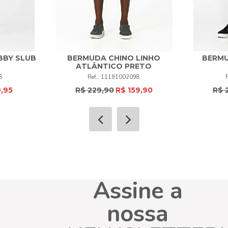
BBY SLUB
BERMUDA CHINO LINHO
BERMU
38
40
42
44
46
48
ATLÂNTICO PRETO
38
4
8
11191002098
50
52
+
9,95
R$ 229,90
R$ 159,90
R$ 
COMPRAR
Assine a
nossa