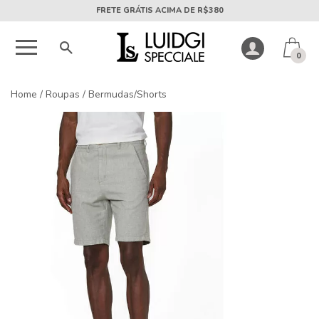
5X SEM JUROS PARCELA MÍNIMA DE R$50
0
Home
/
Roupas
/
Bermudas/Shorts