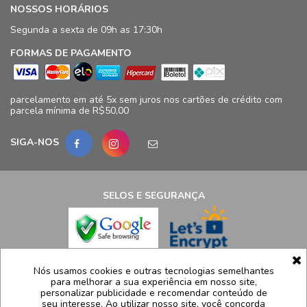
NOSSOS HORÁRIOS
Segunda a sexta de 09h as 17:30h
FORMAS DE PAGAMENTO
parcelamento em até 5x sem juros nos cartões de crédito com
parcela mínima de R$50,00
SIGA-NOS
SELOS E SEGURANÇA
LCB Confecções Eireli | CNPJ: 19.316.833/0009-41
Nós usamos cookies e outras tecnologias semelhantes
para melhorar a sua experiência em nosso site,
Avenida Ayrton Senna, 5.500, Bloco 11, loja 124/125 - Barra da
personalizar publicidade e recomendar conteúdo de
Tijuca - Rio de Janeiro - RJ – CEP 22775005
seu interesse. Ao utilizar nosso site, você concorda