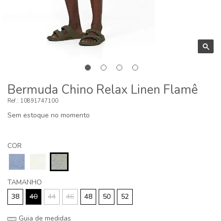
Bermuda Chino Relax Linen Flamê
10891747100
Sem estoque no momento
COR
TAMANHO
38
40
44
46
48
50
52
Guia de medidas