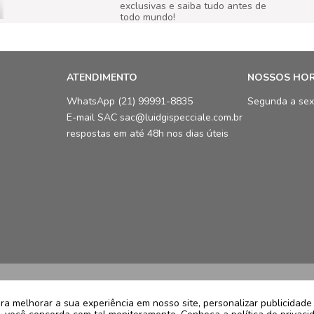
exclusivas e saiba tudo antes de
todo mundo!
ATENDIMENTO
NOSSOS HO
WhatsApp (21) 99991-8835
Segunda a sex
E-mail SAC sac@luidgispecciale.com.br
respostas em até 48h nos dias úteis
LCB Confecções Eireli | CNPJ: 19.3
Avenida Ayrton Senna, 5.500, Bloco 
a melhorar a sua experiência em nosso site, personalizar publicidad