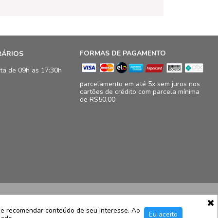
FORMAS DE PAGAMENTO
RÁRIOS
ta de 09h as 17:30h
parcelamento em até 5x sem juros nos
cartões de crédito com parcela mínima
de R$50,00
16.833/0009-41
11, loja 124/125 - Barra da Tijuca - Rio de Janeiro - RJ – CEP
e e recomendar conteúdo de seu interesse. Ao
Eu aceito