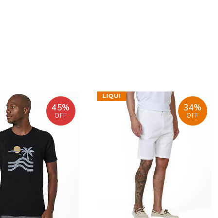
45%
34%
OFF
OFF