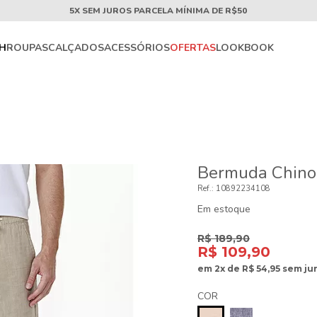
5X SEM JUROS PARCELA MÍNIMA DE R$50
CH
ROUPAS
CALÇADOS
ACESSÓRIOS
OFERTAS
LOOKBOOK
Bermuda Chino 
10892234108
Em estoque
R$ 189,90
R$ 109,90
em
2x
de
R$ 54,95
sem ju
COR