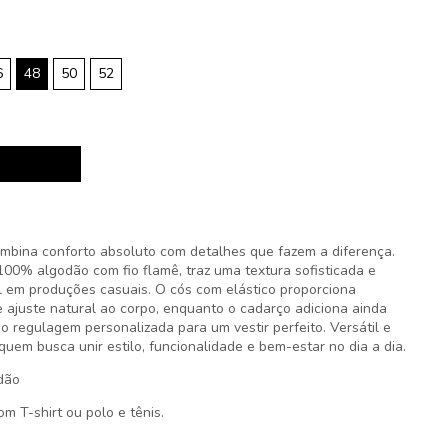
6
48
50
52
mbina conforto absoluto com detalhes que fazem a diferença.
00% algodão com fio flamê, traz uma textura sofisticada e
al em produções casuais. O cós com elástico proporciona
 ajuste natural ao corpo, enquanto o cadarço adiciona ainda
do regulagem personalizada para um vestir perfeito. Versátil e
 quem busca unir estilo, funcionalidade e bem-estar no dia a dia.
dão
 T-shirt ou polo e tênis.