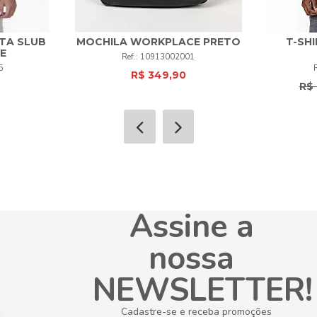
TA SLUB
MOCHILA WORKPLACE PRETO
T-SHI
E
10913002001
6
+
UNI
+
5
R$ 349,90
R$ 
COMPRAR
Assine a
nossa
NEWSLETTER!
Cadastre-se e receba promoções