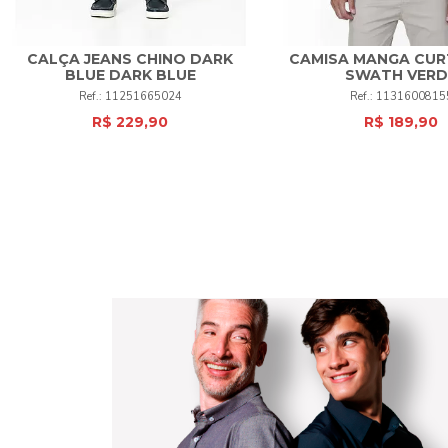
CALÇA JEANS CHINO DARK
CAMISA MANGA CUR
38
40
42
44
48
50
BLUE DARK BLUE
SWATH VERD
1
2
3
4
5
11251665024
1131600815
52
+
R$ 229,90
R$ 189,90
COMPRAR
COMPRAR