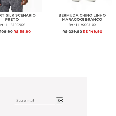
RT SILK SCENARIO
BERMUDA CHINO LINHO
40
42
44
46
48
50
PRETO
MARAGOGI BRANCO
P
M
+
11187002003
11190003100
52
+
109,90
R$ 59,90
R$ 229,90
R$ 149,90
COMPRAR
COMPRAR
OK