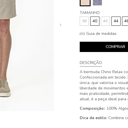
TAMANHO
38
40
42
44
4
Guia de medidas
COMPRAR
DESCRIÇÃO
A bermuda Chino Relax co
Confeccionada em tecido 1
única, que valoriza o visu
liberdade de movimentos e
mais praticidade, permitin
atual, é a peça ideal para
Composição:
: 100% Algo
Dica de estilo:
Combine com