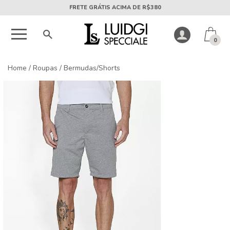
5X SEM JUROS PARCELA MÍNIMA DE R$50
0
Home
/
Roupas
/
Bermudas/Shorts