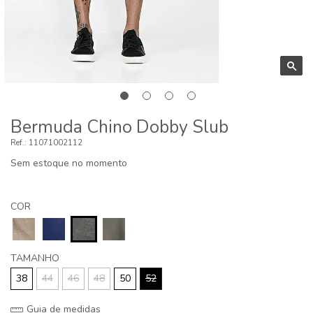
Bermuda Chino Dobby Slub
11071002112
Sem estoque no momento
COR
TAMANHO
38
44
46
48
50
52
Guia de medidas