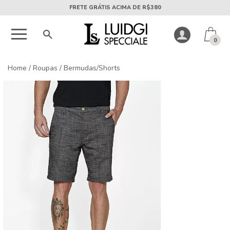
5X SEM JUROS PARCELA MÍNIMA DE R$50
0
Home
/
Roupas
/
Bermudas/Shorts