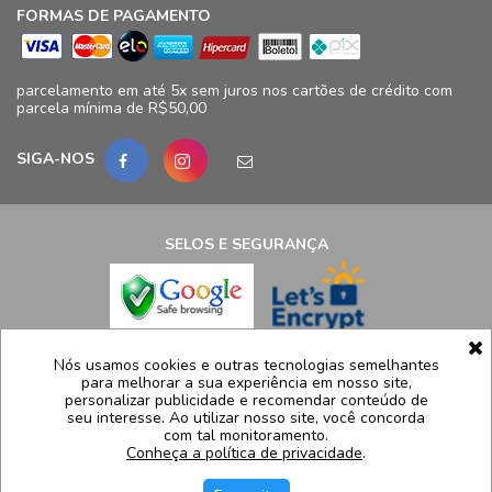
FORMAS DE PAGAMENTO
parcelamento em até 5x sem juros nos cartões de crédito com
parcela mínima de R$50,00
SIGA-NOS
SELOS E SEGURANÇA
LCB Confecções Eireli | CNPJ: 19.316.833/0009-41
Nós usamos cookies e outras tecnologias semelhantes
para melhorar a sua experiência em nosso site,
Avenida Ayrton Senna, 5.500, Bloco 11, loja 124/125 - Barra da
personalizar publicidade e recomendar conteúdo de
Tijuca - Rio de Janeiro - RJ – CEP 22775005
seu interesse. Ao utilizar nosso site, você concorda
com tal monitoramento.
Atendimento: (21) 99991-8835 | sac@luidgispecciale.com.br
Conheça a política de privacidade
.
Segunda a sexta de 09h as 17:30h