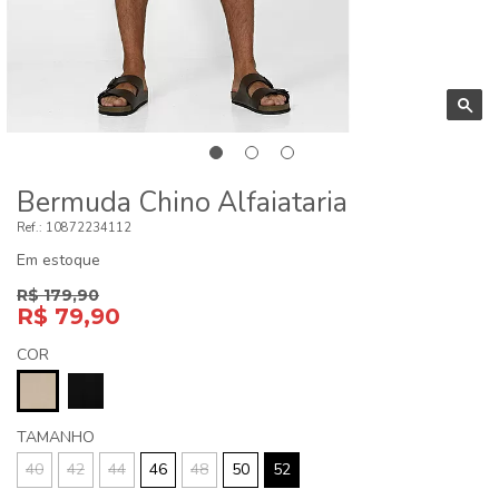
Bermuda Chino Alfaiataria
10872234112
Em estoque
R$ 179,90
R$ 79,90
COR
TAMANHO
40
42
44
46
48
50
52