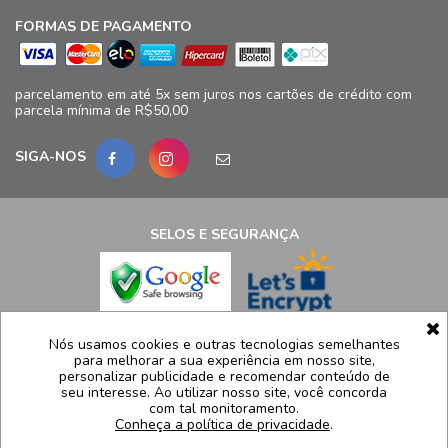
FORMAS DE PAGAMENTO
parcelamento em até 5x sem juros nos cartões de crédito com
parcela mínima de R$50,00
SIGA-NOS
SELOS E SEGURANÇA
LCB Confecções Eireli | CNPJ: 19.316.833/0009-41
Nós usamos cookies e outras tecnologias semelhantes
para melhorar a sua experiência em nosso site,
Avenida Ayrton Senna, 5.500, Bloco 11, loja 124/125 - Barra da
personalizar publicidade e recomendar conteúdo de
Tijuca - Rio de Janeiro - RJ – CEP 22775005
seu interesse. Ao utilizar nosso site, você concorda
com tal monitoramento.
Atendimento: (21) 99991-8835 | sac@luidgispecciale.com.br
Conheça a política de privacidade
.
Segunda a sexta de 09h as 17:30h