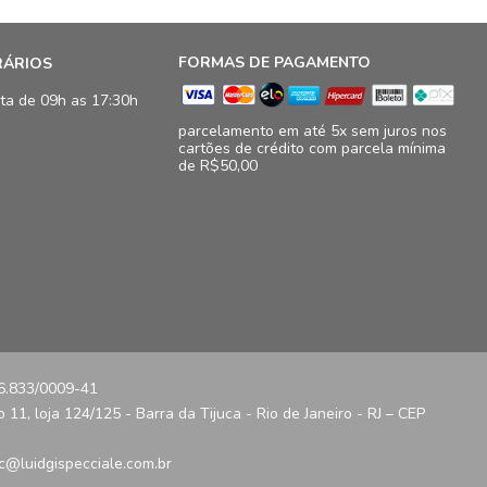
FORMAS DE PAGAMENTO
RÁRIOS
ta de 09h as 17:30h
parcelamento em até 5x sem juros nos
cartões de crédito com parcela mínima
de R$50,00
16.833/0009-41
11, loja 124/125 - Barra da Tijuca - Rio de Janeiro - RJ – CEP
c@luidgispecciale.com.br