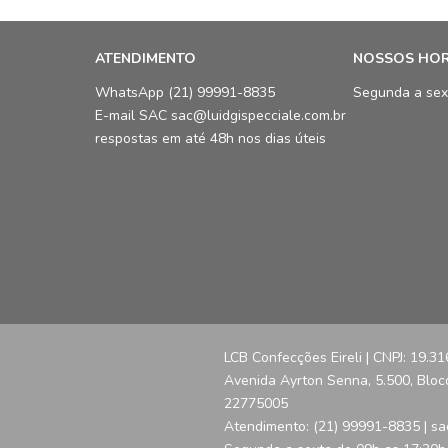
ATENDIMENTO
NOSSOS HO
WhatsApp (21) 99991-8835
Segunda a sex
E-mail SAC sac@luidgispecciale.com.br
respostas em até 48h nos dias úteis
LCB Confecções Eireli | CNPJ: 19.3
Avenida Ayrton Senna, 5.500, Bloco 
22775005
Atendimento: (21) 99991-8835 | sa